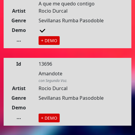
A que me quedo contigo
Artist
Rocio Durcal
Genre
Sevillanas Rumba Pasodoble
Demo
...
+ DEMO
Id
13696
Amandote
con Segunda Voz.
Artist
Rocio Durcal
Genre
Sevillanas Rumba Pasodoble
Demo
...
+ DEMO