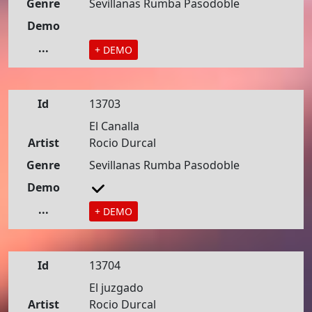
Genre
Sevillanas Rumba Pasodoble
Demo
...
+ DEMO
Id
13703
El Canalla
Artist
Rocio Durcal
Genre
Sevillanas Rumba Pasodoble
Demo
...
+ DEMO
Id
13704
El juzgado
Artist
Rocio Durcal