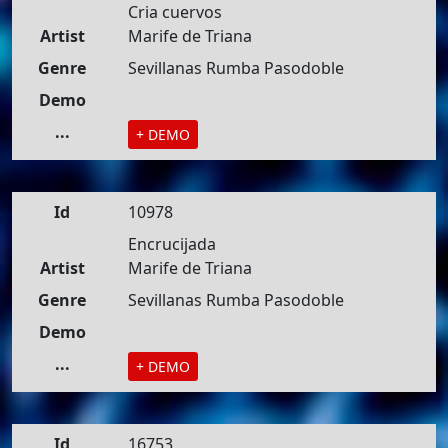
Cria cuervos
Artist
Marife de Triana
Genre
Sevillanas Rumba Pasodoble
Demo
...
+ DEMO
Id
10978
Encrucijada
Artist
Marife de Triana
Genre
Sevillanas Rumba Pasodoble
Demo
...
+ DEMO
Id
16753