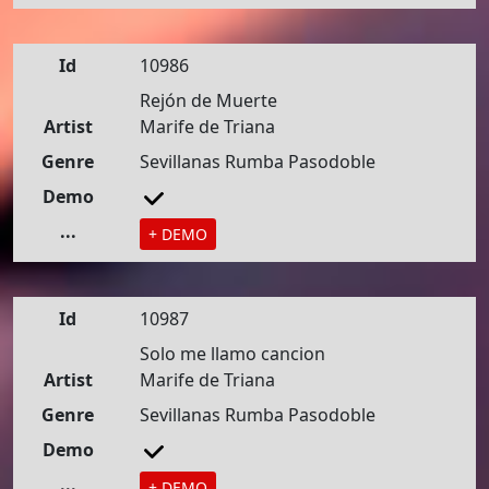
Id
10986
Rejón de Muerte
Artist
Marife de Triana
Genre
Sevillanas Rumba Pasodoble
Demo
...
+ DEMO
Id
10987
Solo me llamo cancion
Artist
Marife de Triana
Genre
Sevillanas Rumba Pasodoble
Demo
...
+ DEMO