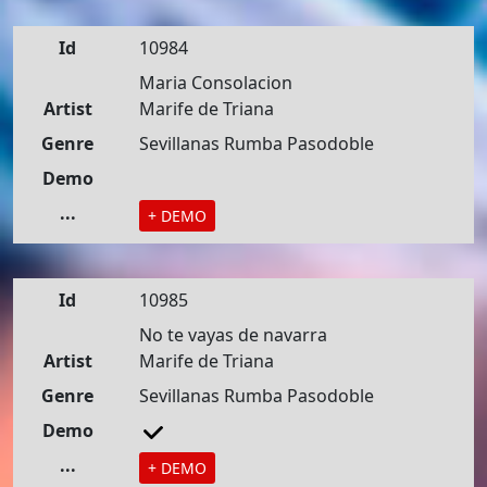
Id
10984
Maria Consolacion
Artist
Marife de Triana
Genre
Sevillanas Rumba Pasodoble
Demo
...
+ DEMO
Id
10985
No te vayas de navarra
Artist
Marife de Triana
Genre
Sevillanas Rumba Pasodoble
Demo
...
+ DEMO