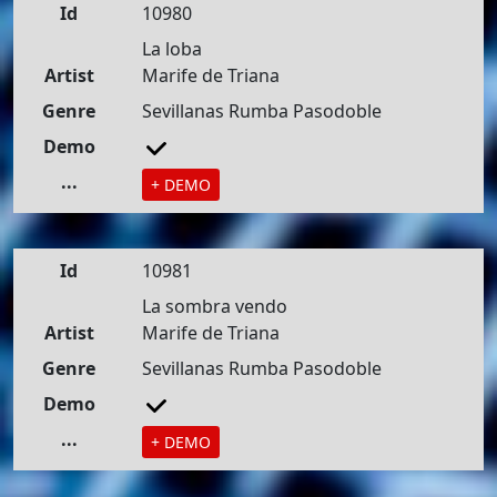
Id
10980
La loba
Artist
Marife de Triana
Genre
Sevillanas Rumba Pasodoble
Demo
...
+ DEMO
Id
10981
La sombra vendo
Artist
Marife de Triana
Genre
Sevillanas Rumba Pasodoble
Demo
...
+ DEMO