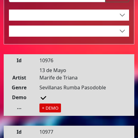
Id
10976
13 de Mayo
Artist
Marife de Triana
Genre
Sevillanas Rumba Pasodoble
Demo
...
+ DEMO
Id
10977