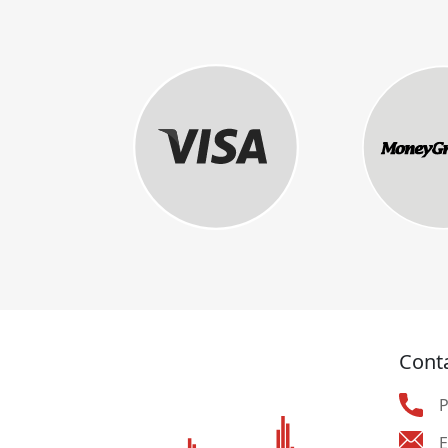
Cont
E