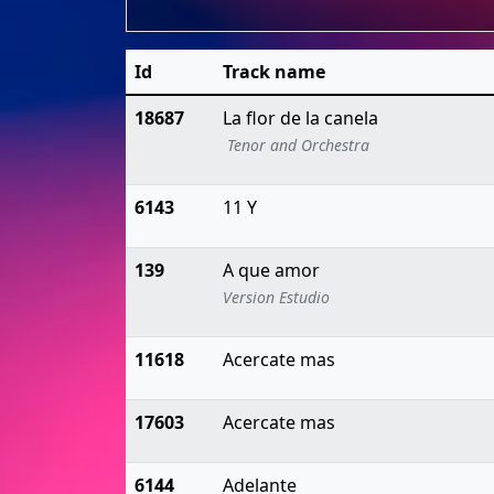
Id
Track name
18687
La flor de la canela
Tenor and Orchestra
6143
11 Y
139
A que amor
Version Estudio
11618
Acercate mas
17603
Acercate mas
6144
Adelante