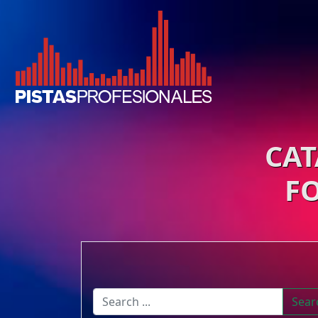
CAT
F
Sear