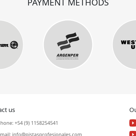
PAYMENT METHODS
act us
Ou
Phone:
+54 (9) 1158254541
mail:
info@pistasprofesionales.com