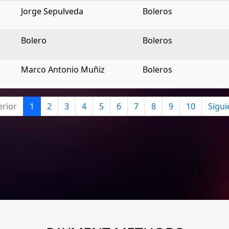
Jorge Sepulveda
Boleros
Bolero
Boleros
Marco Antonio Muñiz
Boleros
erior
1
2
3
4
5
6
7
8
9
10
Sigui