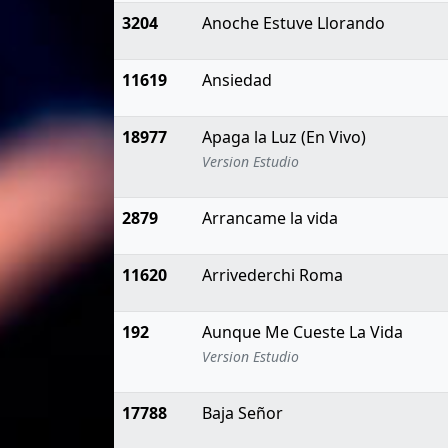
3204
Anoche Estuve Llorando
11619
Ansiedad
18977
Apaga la Luz (En Vivo)
Version Estudio
2879
Arrancame la vida
11620
Arrivederchi Roma
192
Aunque Me Cueste La Vida
Version Estudio
17788
Baja Señor