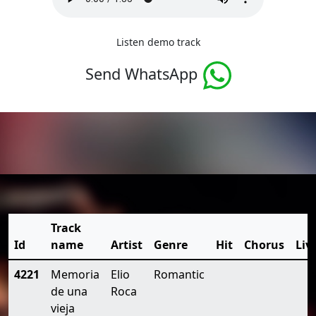
Listen demo track
Send WhatsApp
Track
Id
name
Artist
Genre
Hit
Chorus
Liv
4221
Memoria
Elio
Romantic
de una
Roca
vieja