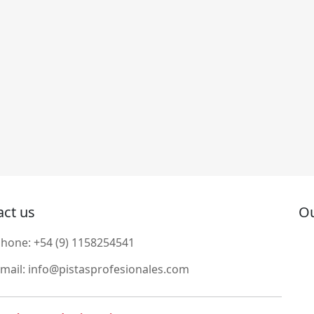
act us
Ou
Phone:
+54 (9) 1158254541
mail:
info@pistasprofesionales.com