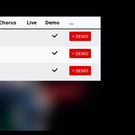
Chorus
Live
Demo
...
+ DEMO
+ DEMO
+ DEMO