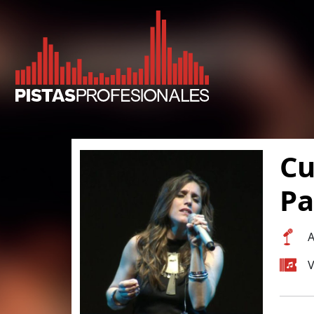
Cu
Pa
A
V