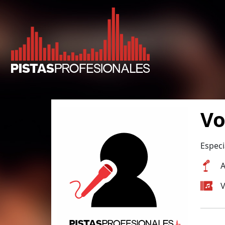
Vo
Especi
A
V