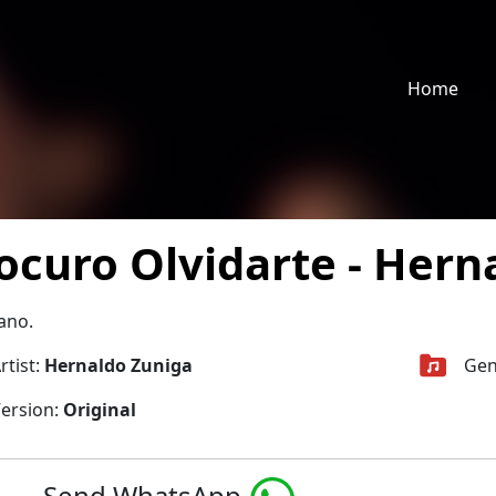
Home
ocuro Olvidarte - Hern
ano.
rtist:
Hernaldo Zuniga
Gen
ersion:
Original
Send WhatsApp