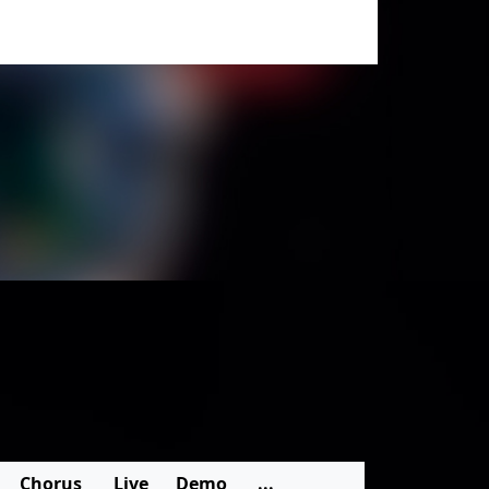
Chorus
Live
Demo
...