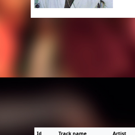
Id
Track name
Artist