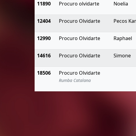
11890
Procuro olvidarte
Noelia
12404
Procuro Olvidarte
Pecos Ka
12990
Procuro Olvidarte
Raphael
14616
Procuro Olvidarte
Simone
18506
Procuro Olvidarte
Rumba Catalana