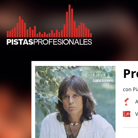
Pr
con Pi
A
V