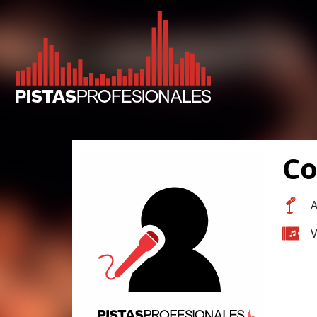
Co
A
V